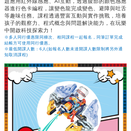
題應用紅外線感應、AI互動，透過腹部的顏色感應
器進行色卡編程，讓變色龍完成變色、避障與吐舌
等趣味任務。課程透過豐富互動與實作挑戰，培養
孩子的觀察力、程式概念與問題解決能力，在玩樂
中開啟科技探索力！
※多人同行優惠限同梯次、相同課程一起報名，同筆訂單完成
結帳方可使用同行優惠。
※最低開課人數：6人(如報名人數未達開課人數限制將另外通
知取消課程)