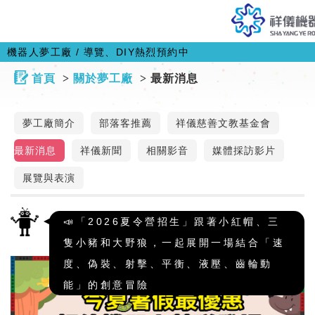
機器人夢工廠 / 導覽、DIY熱烈預約中
首頁
關於夢工廠
最新消息
夢工廠簡介
部落客推薦
祥儀慈善文教基金會
最新消息
祥儀新聞
相關影音
媒體採訪影片
展覽與表演
📣「2026夏令營招生」跟著小紅帽、三
隻小豬和大野狼，一起展開一場結合「速
度、偽裝、射擊、平衡、液壓、齒輪動
能」的創意冒險