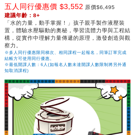
五人同行優惠價 $3,552
原價$6,495
建議年齡：8+
「水的力量，動手掌握！」孩子親手製作液壓裝
置，體驗水壓驅動的奧秘，學習流體力學與工程結
構，從實作中理解力量傳遞的原理，激發創造與觀
察力。
※多人同行優惠限同梯次、相同課程一起報名，同筆訂單完成
結帳方可使用同行優惠。
※最低開課人數：6人(如報名人數未達開課人數限制將另外通
知取消課程)