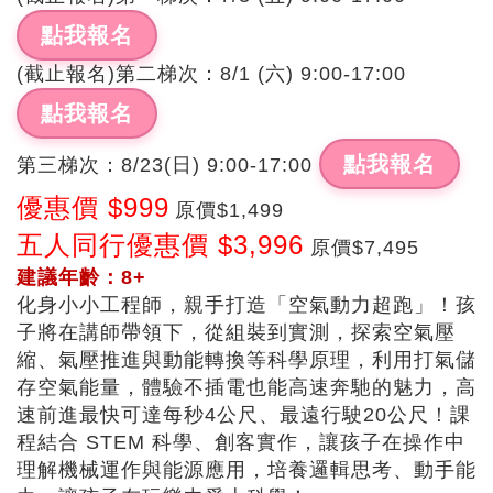
點我報名
(截止報名)第二梯次：8/1 (六) 9:00-17:00
點我報名
點我報名
第三梯次：8/23(日) 9:00-17:00
優惠價 $999
原價$1,499
五人同行優惠價 $3,996
原價$7,495
建議年齡：8+
化身小小工程師，親手打造「空氣動力超跑」！孩
子將在講師帶領下，從組裝到實測，探索空氣壓
縮、氣壓推進與動能轉換等科學原理，利用打氣儲
存空氣能量，
體驗不插電也能高速奔馳的魅力，
高
速前進最快可達每秒4公尺、最遠行駛20公尺
！
課
程結合 STEM 科學、創客實作，讓孩子在操作中
理解機械運作與能源應用，培養邏輯思考、動手能