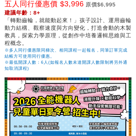
五人同行優惠價 $3,996
原價$6,995
建議年齡：8+
「轉動齒輪，就能動起來！」孩子設計、運用齒輪
動力結構、觀察速度與方向變化，打造會動的木製
教具，探索力學原理，從創作中培養邏輯思維與工
程概念。
※多人同行優惠限同梯次、相同課程一起報名，同筆訂單完成
結帳方可使用同行優惠。
※最低開課人數：6人(如報名人數未達開課人數限制將另外通
知取消課程)