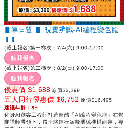
▋單日營 ▋ 視覺辨識-AI編程變色龍
⬆︎⬆︎
(截止報名)第一梯次：7/4(六) 9:00-17:00
點我報名
(截止報名)第二梯次：8/2(日) 9:00-17:00
點我報名
優惠價 $1,688
原價$3,299
五人同行優惠價 $6,752
原價$16,495
建議年齡：8+
化身AI創客工程師打造超酷「AI編程變色龍」在營
隊講師帶領下，孩子將進行
齒輪機械
機構組裝，專