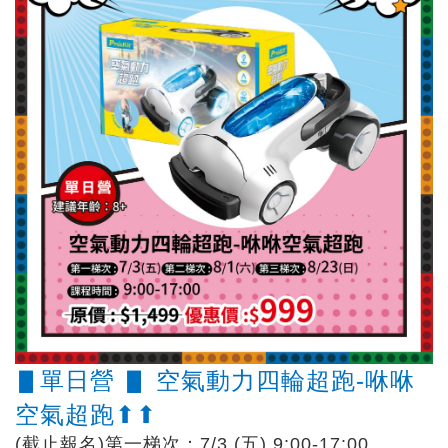
▋單日營 ▋ 空氣動力四輪超跑-咻咻
空氣超跑⬆︎⬆︎
(截止報名)第一梯次：7/3 (五) 9:00-17:00