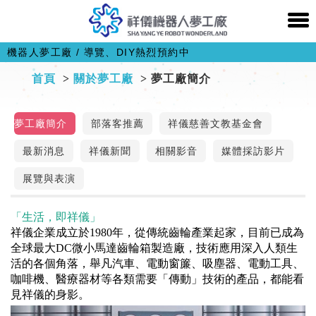
機器人夢工廠 / 導覽、DIY熱烈預約中
首頁
關於夢工廠
夢工廠簡介
夢工廠簡介
部落客推薦
祥儀慈善文教基金會
最新消息
祥儀新聞
相關影音
媒體採訪影片
展覽與表演
「生活，即祥儀」
祥儀企業成立於1980年，從傳統齒輪產業起家，目前已成為
全球最大DC微小馬達齒輪箱製造廠，技術應用深入人類生
活的各個角落，舉凡汽車、電動窗簾、吸塵器、電動工具、
咖啡機、醫療器材等各類需要「傳動」技術的產品，都能看
見祥儀的身影。