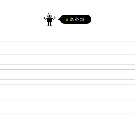
#
為必填