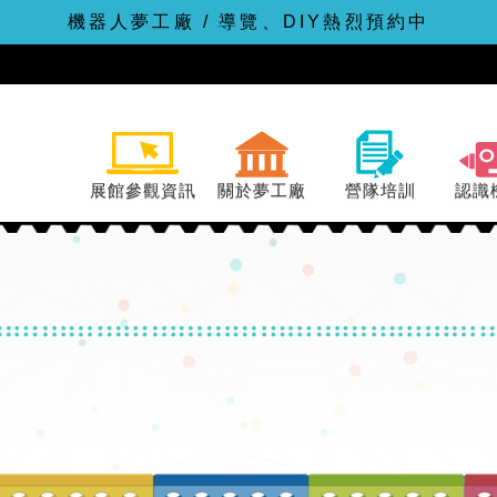
機器人夢工廠 / 導覽、DIY熱烈預約中
展館參觀資訊
關於夢工廠
營隊培訓
認識