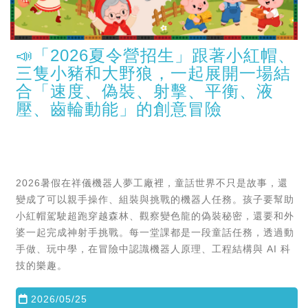
📣「2026夏令營招生」跟著小紅帽、
三隻小豬和大野狼，一起展開一場結
合「速度、偽裝、射擊、平衡、液
壓、齒輪動能」的創意冒險
2026暑假在祥儀機器人夢工廠裡，童話世界不只是故事，還
變成了可以親手操作、組裝與挑戰的機器人任務。孩子要幫助
小紅帽駕駛超跑穿越森林、觀察變色龍的偽裝秘密，還要和外
婆一起完成神射手挑戰。每一堂課都是一段童話任務，透過動
手做、玩中學，在冒險中認識機器人原理、工程結構與 AI 科
技的樂趣。
2026/05/25