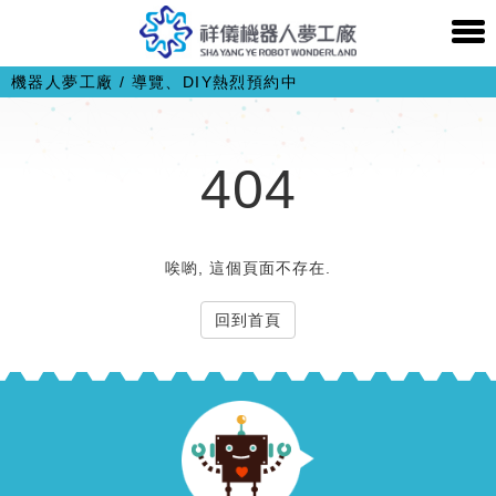
機器人夢工廠 / 導覽、DIY熱烈預約中
404
唉喲, 這個頁面不存在.
回到首頁