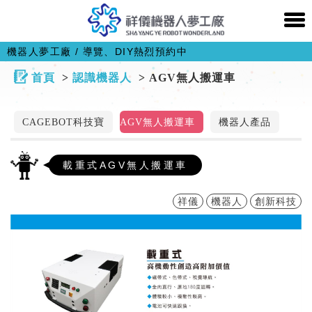
機器人夢工廠 / 導覽、DIY熱烈預約中
首頁
認識機器人
AGV無人搬運車
CAGEBOT科技寶
AGV無人搬運車
機器人產品
載重式AGV無人搬運車
祥儀
機器人
創新科技