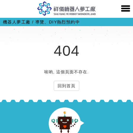
機器人夢工廠 / 導覽、DIY熱烈預約中
404
唉喲, 這個頁面不存在.
回到首頁